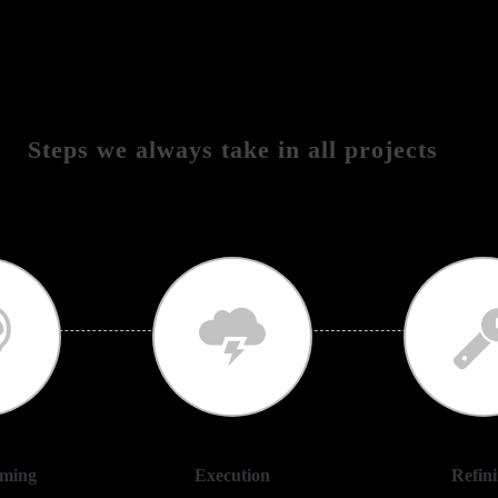
Steps we always take in all projects
rming
Execution
Refin