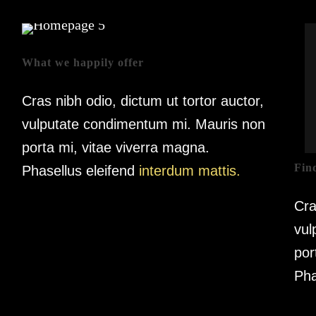
What we happily offer
Cras nibh odio, dictum ut tortor auctor,
vulputate condimentum mi. Mauris non
porta mi, vitae viverra magna.
Fin
Phasellus eleifend
interdum mattis.
Cra
vul
por
Pha