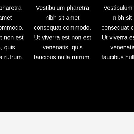
pharetra
Vestibulum pharetra
Vestibulum
 amet
nibh sit amet
nibh si
commodo.
consequat commodo.
consequat 
st non est
Ut viverra est non est
Ut viverra e
, quis
venenatis, quis
venenati
la rutrum.
faucibus nulla rutrum.
faucibus nul