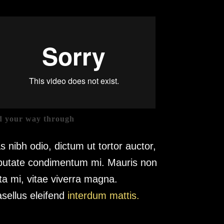
d your way through
s nibh odio, dictum ut tortor auctor,
putate condimentum mi. Mauris non
ta mi, vitae viverra magna.
sellus eleifend
interdum mattis.