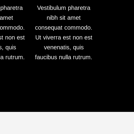
 pharetra
Vestibulum pharetra
t amet
nibh sit amet
commodo.
consequat commodo.
st non est
Ut viverra est non est
s, quis
venenatis, quis
la rutrum.
faucibus nulla rutrum.