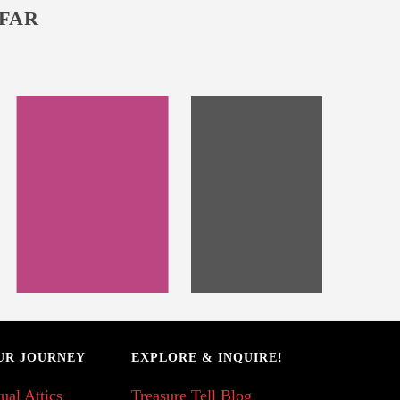
 FAR
UR JOURNEY
EXPLORE & INQUIRE!
ual Attics
Treasure Tell Blog