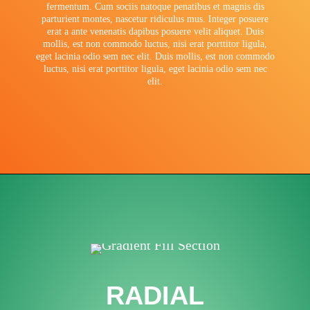
fermentum. Cum sociis natoque penatibus et magnis dis
parturient montes, nascetur ridiculus mus. Integer posuere
erat a ante venenatis dapibus posuere velit aliquet. Duis
mollis, est non commodo luctus, nisi erat porttitor ligula,
eget lacinia odio sem nec elit. Duis mollis, est non commodo
luctus, nisi erat porttitor ligula, eget lacinia odio sem nec
elit.
RADIAL