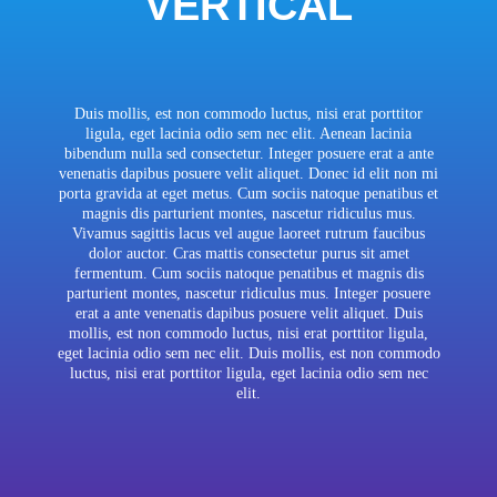
VERTICAL
Duis mollis, est non commodo luctus, nisi erat porttitor
ligula, eget lacinia odio sem nec elit. Aenean lacinia
bibendum nulla sed consectetur. Integer posuere erat a ante
venenatis dapibus posuere velit aliquet. Donec id elit non mi
porta gravida at eget metus. Cum sociis natoque penatibus et
magnis dis parturient montes, nascetur ridiculus mus.
Vivamus sagittis lacus vel augue laoreet rutrum faucibus
dolor auctor. Cras mattis consectetur purus sit amet
fermentum. Cum sociis natoque penatibus et magnis dis
parturient montes, nascetur ridiculus mus. Integer posuere
erat a ante venenatis dapibus posuere velit aliquet. Duis
mollis, est non commodo luctus, nisi erat porttitor ligula,
eget lacinia odio sem nec elit. Duis mollis, est non commodo
luctus, nisi erat porttitor ligula, eget lacinia odio sem nec
elit.