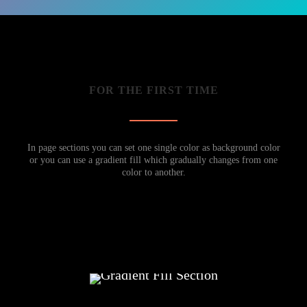
FOR THE FIRST TIME
In page sections you can set one single color as background color
or you can use a gradient fill which gradually changes from one
color to another.