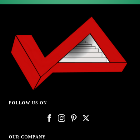
FOLLOW US ON
OUR COMPANY