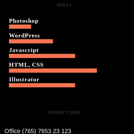
SKILLS
Photoshop
20%
WordPress
40%
Javascript
60%
HTML, CSS
80%
Illustrator
60%
CONTACT INFO
Office (765) 7653 23 123