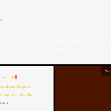
us
llis. Proin vulputate, nunc in vestibulum ornare, 
bh. Duis dapibus pharetra neque non commodo. Morbi 
lla arcu quam, tincidunt ac luctus a, viverra sed d
May 
s
Spotlight
pendisse Aliquet
esuada Convallis
5, 2013