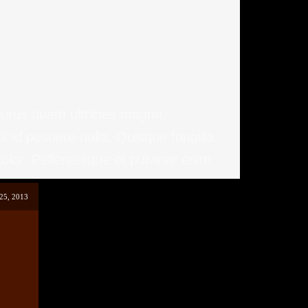
purus quam ultricies magna,
id posuere nulla. Quisque fringilla
olor. Pellentesque et pulvinar enim.
25, 2013