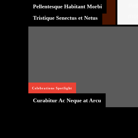
Pel
Pellentesque Habitant Morbi
mor
Tristique Senectus et Netus
et 
fam
ege
Rea
Celebrations
Spotlight
Curabitur Ac Neque at Arcu