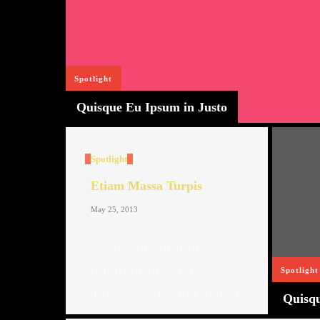
Spotlight
Quisque Eu Ipsum in Justo
Spotlight
Etiam Massa Turpis
May 25, 2013
Praesent semper,
quam at gravida
Spotlight
imperdiet, metus ipsum
Quisqu
luctus nunc, vitae