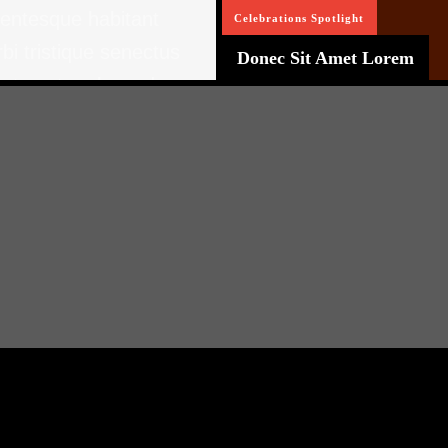
lentesque habitant
Celebrations
Spotlight
bi tristique senectus
Donec Sit Amet Lorem
netus et malesuada
es ac turpis
stas.
d more